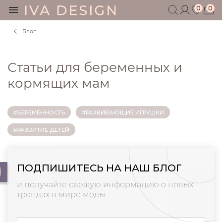
0
0
Блог
БЕРЕМЕННЫМ
КОРМЯЩИМ
Статьи для беременных и
БЕЗ СЕКРЕТОВ
МУЖЧИНАМ
кормящих мам
ДЕТЯМ
АКСЕССУАРЫ
#БЕРЕМЕННОСТЬ
#РАЗВИВАЮЩИЕ ИГРУШКИ
СЕРТИФИКАТ
#РАЗВИТИЕ ДЕТЕЙ
АКЦИИ
БЛОГ
ШОУРУМ
ПОДПИШИТЕСЬ НА НАШ БЛОГ
+7 495 401 6950
и получайте свежую информацию о новых
трендах в мире моды