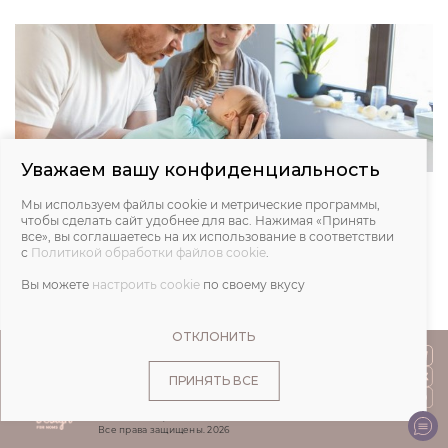
Уважаем вашу конфиденциальность
РАННЕЕ РАЗВИТИЕ. ИГРЫ С РЕБЕНКОМ: 0–3
Мы используем файлы cookie и метрические программы,
МЕСЯЦА
чтобы сделать сайт удобнее для вас. Нажимая «Принять
все», вы соглашаетесь на их использование в соответствии
27.12.2022
с
Политикой обработки файлов cookie
.
Вы можете
настроить cookie
по своему вкусу
ОТКЛОНИТЬ
ПОКУПАТЕЛЯМ
ПРИНЯТЬ ВСЕ
О НАС
© IVA DESIGN,
Все права защищены. 2026