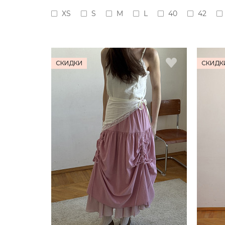
XS
S
M
L
40
42
СКИДКИ
СКИДК