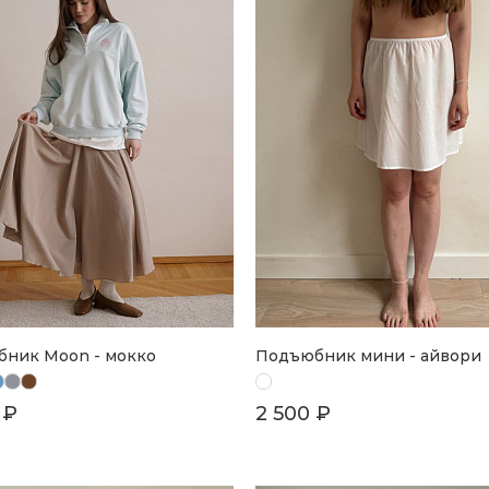
ник Moon - мокко
Подъюбник мини - айвори
 ₽
2 500 ₽