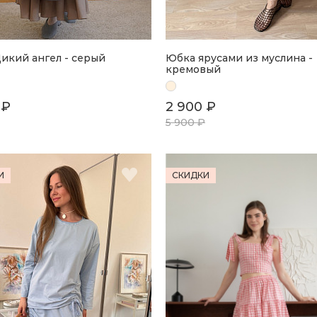
икий ангел - серый
Юбка ярусами из муслина -
кремовый
 ₽
2 900 ₽
5 900 ₽
И
СКИДКИ