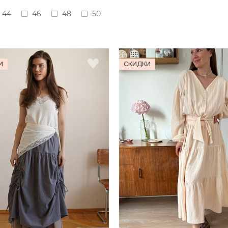
44
46
48
50
И
СКИДКИ