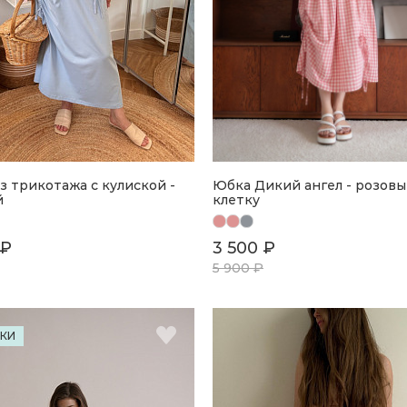
з трикотажа с кулиской -
Юбка Дикий ангел - розовы
й
клетку
 ₽
3 500 ₽
5 900 ₽
КИ