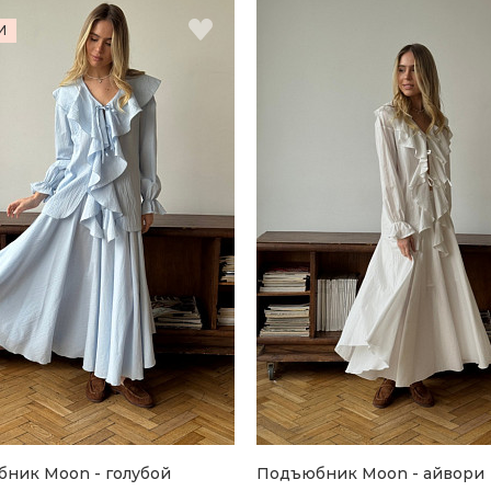
И
ник Moon - голубой
Подъюбник Moon - айвори