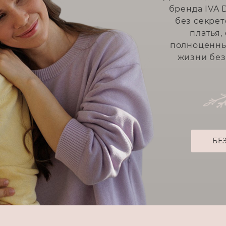
бренда IVA 
без секре
платья,
полноценны
жизни без
БЕ