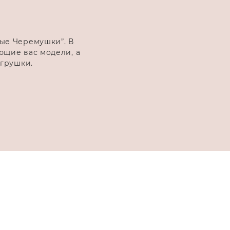
ые Черемушки”. В
ющие вас модели, а
игрушки.