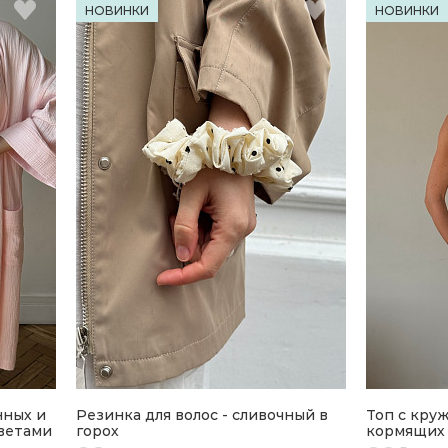
НОВИНКИ
НОВИНКИ
нных и
Резинка для волос - сливочный в
Топ с кру
цветами
горох
кормящих 