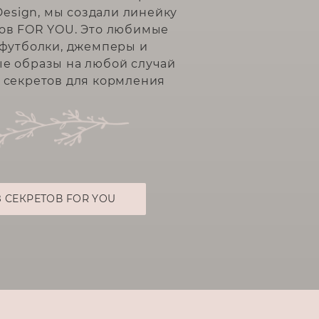
Design, мы создали линейку
тов FOR YOU. Это любимые
 футболки, джемперы и
е образы на любой случай
 секретов для кормления
З СЕКРЕТОВ FOR YOU