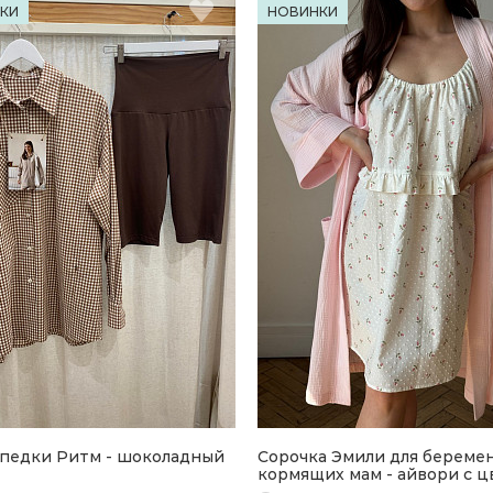
КИ
НОВИНКИ
педки Ритм - шоколадный
Сорочка Эмили для береме
кормящих мам - айвори с 