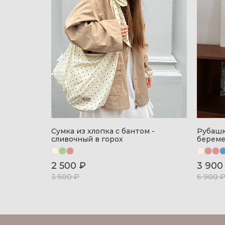
Сумка из хлопка с бантом -
Рубашк
сливочный в горох
береме
бежевы
2 500 ₽
3 900
3 500 ₽
6 900 