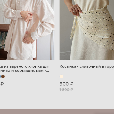
а из вареного хлопка для
Косынка - сливочный в горо
нных и кормящих мам -
й в полоску
 ₽
900 ₽
₽
1 800 ₽