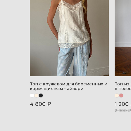
Топ с кружевом для беременных и
Топ из
кормящих мам - айвори
в поло
4 800 ₽
1 200
2 900 