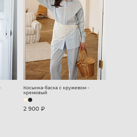
-
Косынка-баска с кружевом -
Сумка-шоп
кремовый
2 900 ₽
3 500 ₽
6 500 ₽