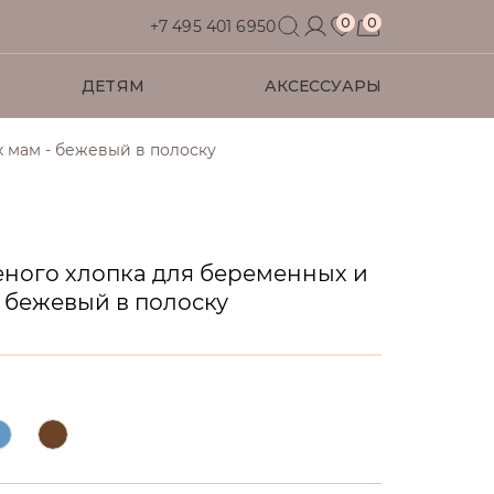
0
0
+7 495 401 6950
ДЕТЯМ
АКСЕССУАРЫ
 мам - бежевый в полоску
Футболки
Футболки
Футболки
Футболки
Для дома
Рубашки
Рубашки
Рубашки
Джемперы
Водолазки
Аксессуары
еного хлопка для беременных и
 бежевый в полоску
Аксессуары