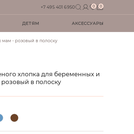
0
0
+7 495 401 6950
ДЕТЯМ
АКСЕССУАРЫ
 мам - розовый в полоску
Футболки
Футболки
Футболки
Футболки
Для дома
Рубашки
Рубашки
Рубашки
Джемперы
Водолазки
Аксессуары
еного хлопка для беременных и
 розовый в полоску
Аксессуары