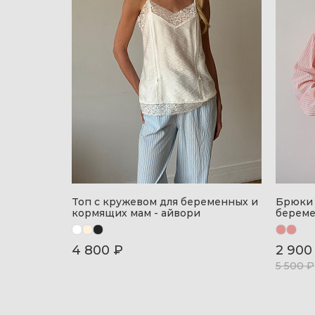
Топ с кружевом для беременных и
Брюки 
кормящих мам - айвори
береме
4 800 ₽
2 900
5 500 ₽