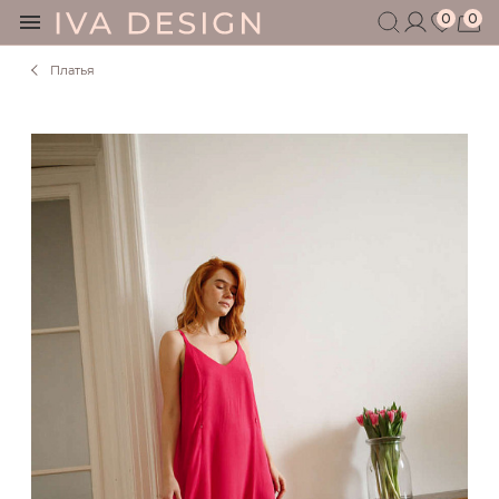
0
0
Платья
БЕРЕМЕННЫМ
КОРМЯЩИМ
БЕЗ СЕКРЕТОВ
МУЖЧИНАМ
ДЕТЯМ
АКСЕССУАРЫ
СЕРТИФИКАТ
АКЦИИ
БЛОГ
ШОУРУМ
+7 495 401 6950