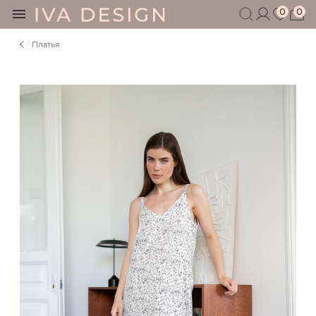
0
0
Платья
БЕРЕМЕННЫМ
КОРМЯЩИМ
БЕЗ СЕКРЕТОВ
МУЖЧИНАМ
ДЕТЯМ
АКСЕССУАРЫ
СЕРТИФИКАТ
АКЦИИ
БЛОГ
ШОУРУМ
+7 495 401 6950