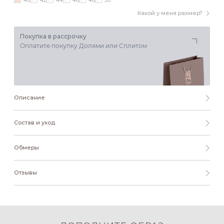
40
42
44
46
48
50
Какой у меня размер?
Покупка в рассрочку
Оплатите покупку Долями или Сплитом
Описание
Состав и уход
Обмеры
Отзывы