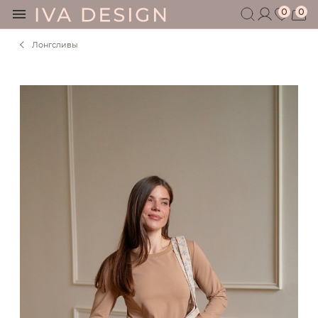
0
0
Лонгсливы
БЕРЕМЕННЫМ
КОРМЯЩИМ
БЕЗ СЕКРЕТОВ
МУЖЧИНАМ
ДЕТЯМ
АКСЕССУАРЫ
СЕРТИФИКАТ
АКЦИИ
БЛОГ
ШОУРУМ
+7 495 401 6950