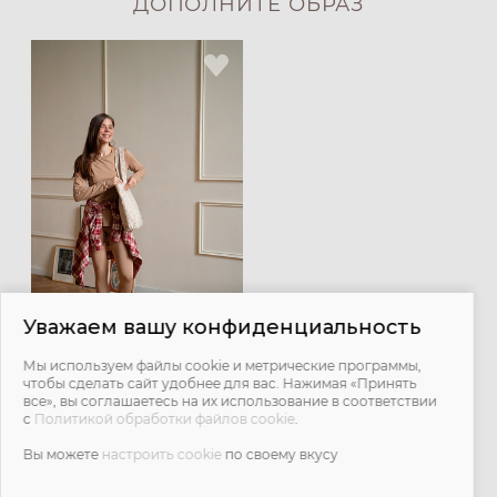
ДОПОЛНИТЕ ОБРАЗ
Уважаем вашу конфиденциальность
Мы используем файлы cookie и метрические программы,
Легинсы с мягким поясом -
чтобы сделать сайт удобнее для вас. Нажимая «Принять
мускат
все», вы соглашаетесь на их использование в соответствии
с
Политикой обработки файлов cookie
.
2 900 ₽
Вы можете
настроить cookie
по своему вкусу