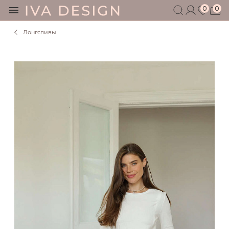
0
0
Лонгсливы
БЕРЕМЕННЫМ
КОРМЯЩИМ
БЕЗ СЕКРЕТОВ
МУЖЧИНАМ
ДЕТЯМ
АКСЕССУАРЫ
СЕРТИФИКАТ
АКЦИИ
БЛОГ
ШОУРУМ
+7 495 401 6950