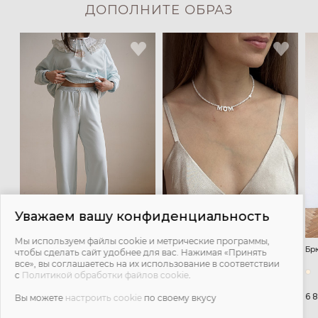
ДОПОЛНИТЕ ОБРАЗ
Уважаем вашу конфиденциальность
Мы используем файлы cookie и метрические программы,
Брюки широкие Ритм премиум -
Чокер Mom - белый
Бр
чтобы сделать сайт удобнее для вас. Нажимая «Принять
голубой
все», вы соглашаетесь на их использование в соответствии
с
Политикой обработки файлов cookie
.
3 500 ₽
5 900 ₽
6 
5 900 ₽
Вы можете
настроить cookie
по своему вкусу