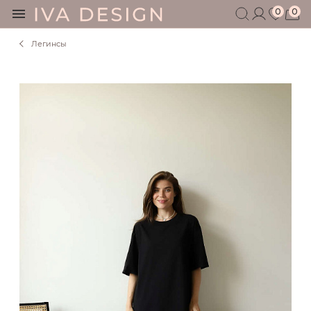
0
0
Легинсы
БЕРЕМЕННЫМ
КОРМЯЩИМ
БЕЗ СЕКРЕТОВ
МУЖЧИНАМ
ДЕТЯМ
АКСЕССУАРЫ
СЕРТИФИКАТ
АКЦИИ
БЛОГ
ШОУРУМ
+7 495 401 6950