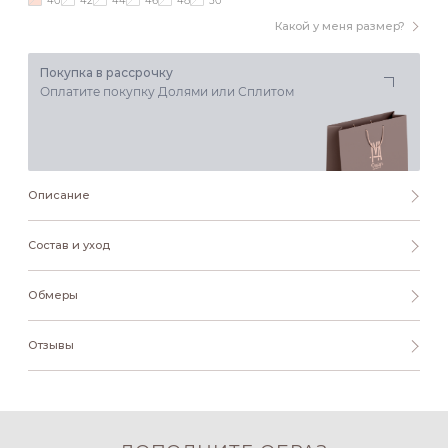
40
42
44
46
48
50
Какой у меня размер?
Покупка в рассрочку
Оплатите покупку Долями или Сплитом
Описание
Состав и уход
Обмеры
Отзывы