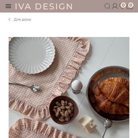
0
0
Для дома
БЕРЕМЕННЫМ
КОРМЯЩИМ
БЕЗ СЕКРЕТОВ
МУЖЧИНАМ
ДЕТЯМ
АКСЕССУАРЫ
СЕРТИФИКАТ
АКЦИИ
БЛОГ
ШОУРУМ
+7 495 401 6950