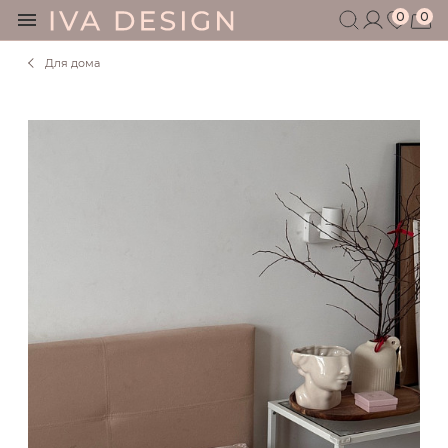
0
0
Для дома
БЕРЕМЕННЫМ
КОРМЯЩИМ
БЕЗ СЕКРЕТОВ
МУЖЧИНАМ
ДЕТЯМ
АКСЕССУАРЫ
СЕРТИФИКАТ
АКЦИИ
БЛОГ
ШОУРУМ
+7 495 401 6950