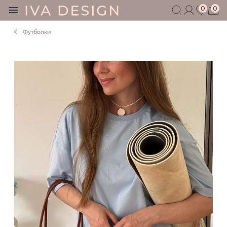
0
0
Футболки
БЕРЕМЕННЫМ
КОРМЯЩИМ
БЕЗ СЕКРЕТОВ
МУЖЧИНАМ
ДЕТЯМ
АКСЕССУАРЫ
СЕРТИФИКАТ
АКЦИИ
БЛОГ
ШОУРУМ
+7 495 401 6950