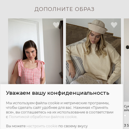
ДОПОЛНИТЕ ОБРАЗ
Уважаем вашу конфиденциальность
Мы используем файлы cookie и метрические программы,
Топ Дикий ангел для
Джемпер Париж для
Су
чтобы сделать сайт удобнее для вас. Нажимая «Принять
беременных и кормящих мам -
беременных и кормящих мам -
ай
все», вы соглашаетесь на их использование в соответствии
розовый в клетку
кремовый
с
Политикой обработки файлов cookie
.
2 500 ₽
9 800 ₽
3 
3 900 ₽
Вы можете
настроить cookie
по своему вкусу