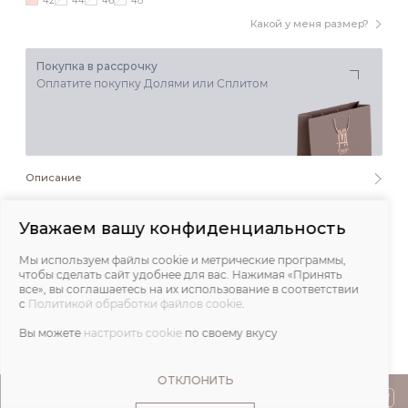
42
44
46
48
Какой у меня размер?
Покупка в рассрочку
Оплатите покупку Долями или Сплитом
Описание
Состав и уход
Уважаем вашу конфиденциальность
Мы используем файлы cookie и метрические программы,
Обмеры
чтобы сделать сайт удобнее для вас. Нажимая «Принять
все», вы соглашаетесь на их использование в соответствии
с
Политикой обработки файлов cookie
.
Отзывы
Вы можете
настроить cookie
по своему вкусу
ОТКЛОНИТЬ
ПОКУПАТЕЛЯМ