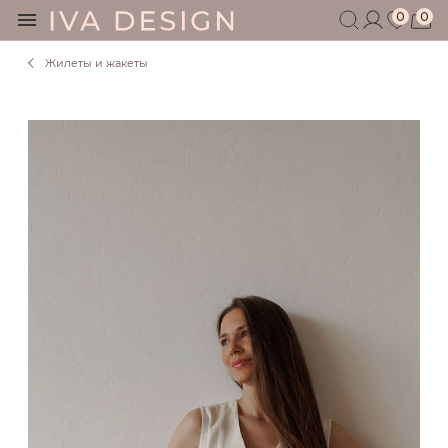
0
0
Жилеты и жакеты
БЕРЕМЕННЫМ
КОРМЯЩИМ
БЕЗ СЕКРЕТОВ
МУЖЧИНАМ
ДЕТЯМ
АКСЕССУАРЫ
СЕРТИФИКАТ
АКЦИИ
БЛОГ
ШОУРУМ
+7 495 401 6950