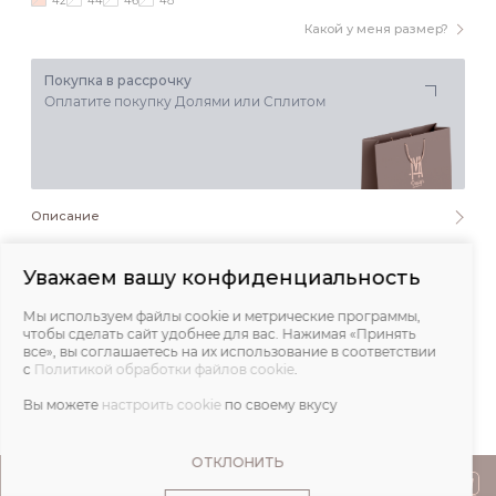
42
44
46
48
Какой у меня размер?
Покупка в рассрочку
Оплатите покупку Долями или Сплитом
Описание
Состав и уход
Уважаем вашу конфиденциальность
Мы используем файлы cookie и метрические программы,
Обмеры
чтобы сделать сайт удобнее для вас. Нажимая «Принять
все», вы соглашаетесь на их использование в соответствии
с
Политикой обработки файлов cookie
.
Отзывы
Вы можете
настроить cookie
по своему вкусу
ОТКЛОНИТЬ
ПОКУПАТЕЛЯМ