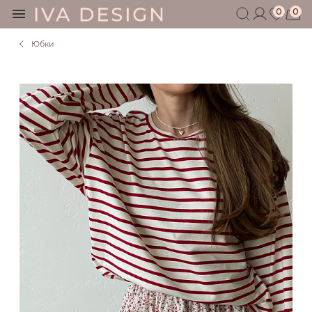
0
0
Юбки
БЕРЕМЕННЫМ
КОРМЯЩИМ
БЕЗ СЕКРЕТОВ
МУЖЧИНАМ
ДЕТЯМ
АКСЕССУАРЫ
СЕРТИФИКАТ
АКЦИИ
БЛОГ
ШОУРУМ
+7 495 401 6950