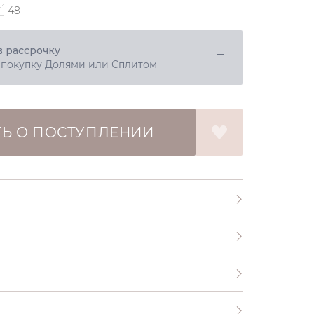
48
в рассрочку
 покупку Долями или Сплитом
Ь О ПОСТУПЛЕНИИ