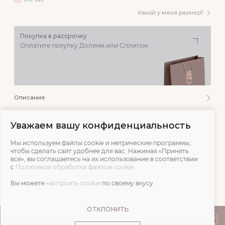
Какой у меня размер?
Покупка в рассрочку
Оплатите покупку Долями или Сплитом
Описание
Состав и уход
Уважаем вашу конфиденциальность
Мы используем файлы cookie и метрические программы,
Обмеры
чтобы сделать сайт удобнее для вас. Нажимая «Принять
все», вы соглашаетесь на их использование в соответствии
с
Политикой обработки файлов cookie
.
Отзывы
Вы можете
настроить cookie
по своему вкусу
ОТКЛОНИТЬ
ПОКУПАТЕЛЯМ