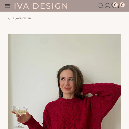
0
0
Джемперы
БЕРЕМЕННЫМ
КОРМЯЩИМ
БЕЗ СЕКРЕТОВ
МУЖЧИНАМ
ДЕТЯМ
АКСЕССУАРЫ
СЕРТИФИКАТ
АКЦИИ
БЛОГ
ШОУРУМ
+7 495 401 6950