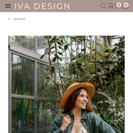
0
0
Шорты
БЕРЕМЕННЫМ
КОРМЯЩИМ
БЕЗ СЕКРЕТОВ
МУЖЧИНАМ
ДЕТЯМ
АКСЕССУАРЫ
СЕРТИФИКАТ
АКЦИИ
БЛОГ
ШОУРУМ
+7 495 401 6950