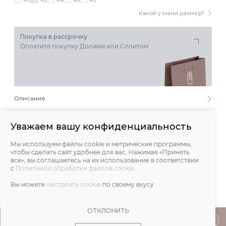
40
42
44
46
48
Какой у меня размер?
Покупка в рассрочку
Оплатите покупку Долями или Сплитом
Описание
Состав и уход
Уважаем вашу конфиденциальность
Мы используем файлы cookie и метрические программы,
Обмеры
чтобы сделать сайт удобнее для вас. Нажимая «Принять
все», вы соглашаетесь на их использование в соответствии
с
Политикой обработки файлов cookie
.
Отзывы
Вы можете
настроить cookie
по своему вкусу
ОТКЛОНИТЬ
ПОКУПАТЕЛЯМ