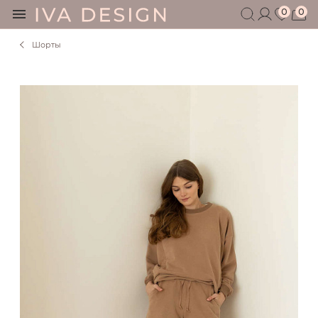
0
0
Шорты
БЕРЕМЕННЫМ
КОРМЯЩИМ
БЕЗ СЕКРЕТОВ
МУЖЧИНАМ
ДЕТЯМ
АКСЕССУАРЫ
СЕРТИФИКАТ
АКЦИИ
БЛОГ
ШОУРУМ
+7 495 401 6950