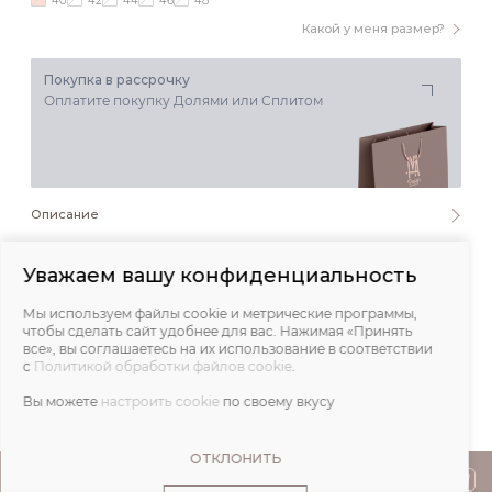
40
42
44
46
48
Какой у меня размер?
Покупка в рассрочку
Оплатите покупку Долями или Сплитом
Описание
Состав и уход
Уважаем вашу конфиденциальность
Мы используем файлы cookie и метрические программы,
Обмеры
чтобы сделать сайт удобнее для вас. Нажимая «Принять
все», вы соглашаетесь на их использование в соответствии
с
Политикой обработки файлов cookie
.
Отзывы
Вы можете
настроить cookie
по своему вкусу
ОТКЛОНИТЬ
ПОКУПАТЕЛЯМ