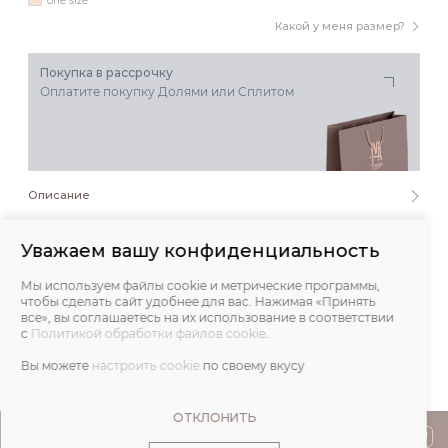
one size
Какой у меня размер?
Покупка в рассрочку
Оплатите покупку Долями или Сплитом
Описание
Состав и уход
Уважаем вашу конфиденциальность
Мы используем файлы cookie и метрические программы,
Обмеры
чтобы сделать сайт удобнее для вас. Нажимая «Принять
все», вы соглашаетесь на их использование в соответствии
с
Политикой обработки файлов cookie
.
Отзывы
Вы можете
настроить cookie
по своему вкусу
ОТКЛОНИТЬ
ПОКУПАТЕЛЯМ