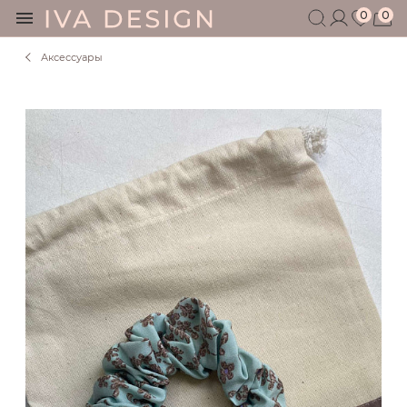
0
0
Аксессуары
БЕРЕМЕННЫМ
КОРМЯЩИМ
БЕЗ СЕКРЕТОВ
МУЖЧИНАМ
ДЕТЯМ
АКСЕССУАРЫ
СЕРТИФИКАТ
АКЦИИ
БЛОГ
ШОУРУМ
+7 495 401 6950