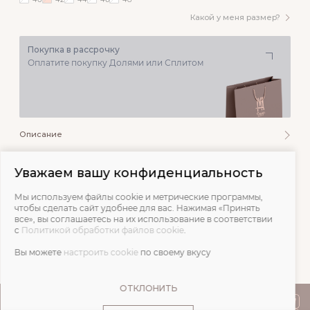
Какой у меня размер?
Покупка в рассрочку
Оплатите покупку Долями или Сплитом
Описание
Состав и уход
Уважаем вашу конфиденциальность
Мы используем файлы cookie и метрические программы,
Обмеры
чтобы сделать сайт удобнее для вас. Нажимая «Принять
все», вы соглашаетесь на их использование в соответствии
с
Политикой обработки файлов cookie
.
Отзывы
Вы можете
настроить cookie
по своему вкусу
ОТКЛОНИТЬ
ПОКУПАТЕЛЯМ