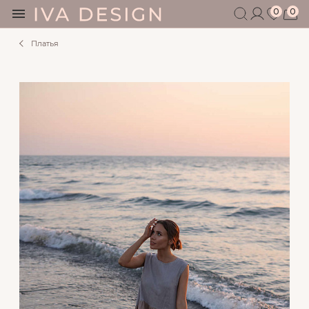
0
0
Платья
БЕРЕМЕННЫМ
КОРМЯЩИМ
БЕЗ СЕКРЕТОВ
МУЖЧИНАМ
ДЕТЯМ
АКСЕССУАРЫ
СЕРТИФИКАТ
АКЦИИ
БЛОГ
ШОУРУМ
+7 495 401 6950