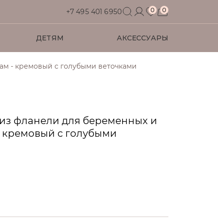
0
0
+7 495 401 6950
ДЕТЯМ
АКСЕССУАРЫ
ам - кремовый с голубыми веточками
Футболки
Футболки
Футболки
Футболки
Для дома
Рубашки
Рубашки
Рубашки
Джемперы
Водолазки
Джемперы
из фланели для беременных и
 кремовый с голубыми
Аксессуары