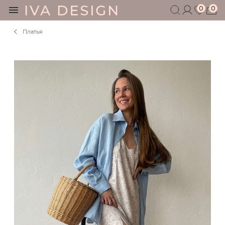
0
0
Платья
БЕРЕМЕННЫМ
КОРМЯЩИМ
БЕЗ СЕКРЕТОВ
МУЖЧИНАМ
ДЕТЯМ
АКСЕССУАРЫ
СЕРТИФИКАТ
АКЦИИ
БЛОГ
ШОУРУМ
+7 495 401 6950