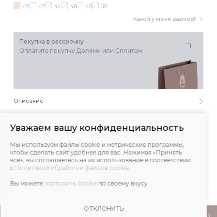
40
42
44
46
48
50
Какой у меня размер?
Покупка в рассрочку
Оплатите покупку Долями или Сплитом
Описание
Состав и уход
Уважаем вашу конфиденциальность
Мы используем файлы cookie и метрические программы,
Обмеры
чтобы сделать сайт удобнее для вас. Нажимая «Принять
все», вы соглашаетесь на их использование в соответствии
с
Политикой обработки файлов cookie
.
Отзывы
Вы можете
настроить cookie
по своему вкусу
ОТКЛОНИТЬ
ПОКУПАТЕЛЯМ