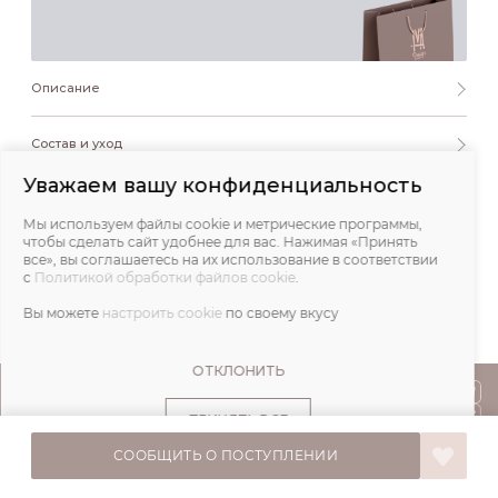
Описание
Состав и уход
Уважаем вашу конфиденциальность
Обмеры
Мы используем файлы cookie и метрические программы,
чтобы сделать сайт удобнее для вас. Нажимая «Принять
Отзывы
все», вы соглашаетесь на их использование в соответствии
с
Политикой обработки файлов cookie
.
Вы можете
настроить cookie
по своему вкусу
ОТКЛОНИТЬ
ПОКУПАТЕЛЯМ
ПРИНЯТЬ ВСЕ
О НАС
СООБЩИТЬ О ПОСТУПЛЕНИИ
© IVA DESIGN,
Все права защищены. 2026