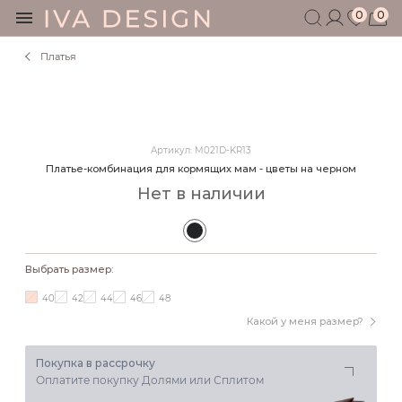
0
0
Платья
БЕРЕМЕННЫМ
КОРМЯЩИМ
БЕЗ СЕКРЕТОВ
МУЖЧИНАМ
Артикул: M021D-KR13
ДЕТЯМ
Платье-комбинация для кормящих мам - цветы на черном
АКСЕССУАРЫ
Нет в наличии
СЕРТИФИКАТ
АКЦИИ
БЛОГ
Выбрать размер:
ШОУРУМ
40
42
44
46
48
+7 495 401 6950
Какой у меня размер?
Покупка в рассрочку
Оплатите покупку Долями или Сплитом