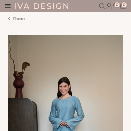
0
0
Платья
БЕРЕМЕННЫМ
КОРМЯЩИМ
БЕЗ СЕКРЕТОВ
МУЖЧИНАМ
ДЕТЯМ
АКСЕССУАРЫ
СЕРТИФИКАТ
АКЦИИ
БЛОГ
ШОУРУМ
+7 495 401 6950