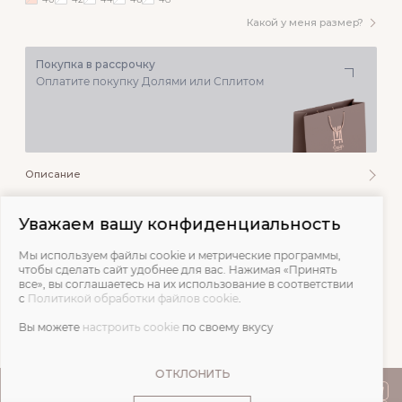
Какой у меня размер?
Покупка в рассрочку
Оплатите покупку Долями или Сплитом
Описание
Состав и уход
Уважаем вашу конфиденциальность
Мы используем файлы cookie и метрические программы,
Обмеры
чтобы сделать сайт удобнее для вас. Нажимая «Принять
все», вы соглашаетесь на их использование в соответствии
с
Политикой обработки файлов cookie
.
Отзывы
Вы можете
настроить cookie
по своему вкусу
ОТКЛОНИТЬ
ПОКУПАТЕЛЯМ