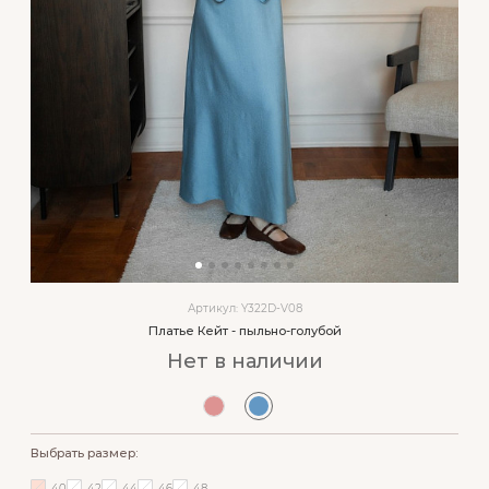
Артикул: Y322D-V08
Платье Кейт - пыльно-голубой
Нет в наличии
Выбрать размер:
40
42
44
46
48