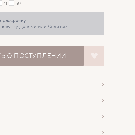
48
50
в рассрочку
 покупку Долями или Сплитом
Ь О ПОСТУПЛЕНИИ