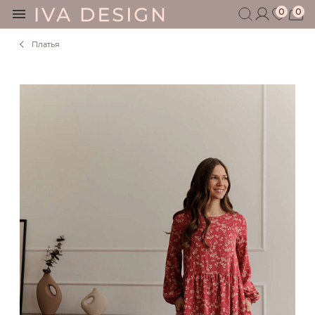
0
0
Платья
БЕРЕМЕННЫМ
КОРМЯЩИМ
БЕЗ СЕКРЕТОВ
МУЖЧИНАМ
ДЕТЯМ
АКСЕССУАРЫ
СЕРТИФИКАТ
АКЦИИ
БЛОГ
ШОУРУМ
+7 495 401 6950