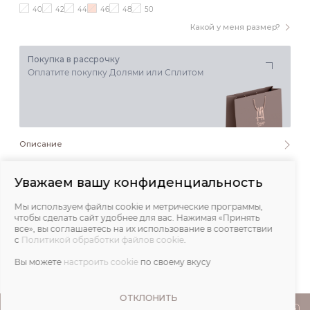
40
42
44
46
48
50
Какой у меня размер?
Покупка в рассрочку
Оплатите покупку Долями или Сплитом
Описание
Состав и уход
Уважаем вашу конфиденциальность
Мы используем файлы cookie и метрические программы,
Обмеры
чтобы сделать сайт удобнее для вас. Нажимая «Принять
все», вы соглашаетесь на их использование в соответствии
с
Политикой обработки файлов cookie
.
Отзывы
Вы можете
настроить cookie
по своему вкусу
ОТКЛОНИТЬ
ПОКУПАТЕЛЯМ