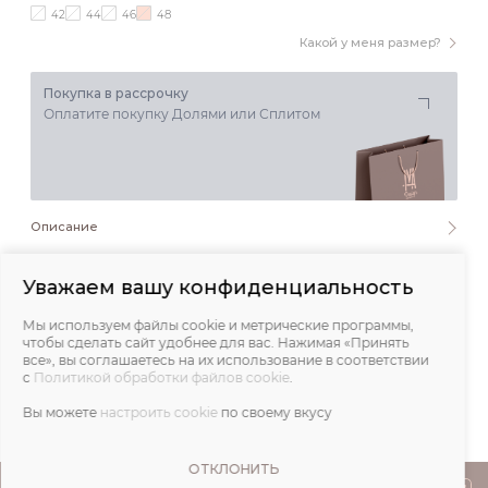
42
44
46
48
Какой у меня размер?
Покупка в рассрочку
Оплатите покупку Долями или Сплитом
Описание
Состав и уход
Уважаем вашу конфиденциальность
Мы используем файлы cookie и метрические программы,
Обмеры
чтобы сделать сайт удобнее для вас. Нажимая «Принять
все», вы соглашаетесь на их использование в соответствии
с
Политикой обработки файлов cookie
.
Отзывы
Вы можете
настроить cookie
по своему вкусу
ОТКЛОНИТЬ
ПОКУПАТЕЛЯМ