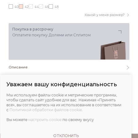
40
42
44
46
48
Какой у меня размер?
Покупка в рассрочку
Оплатите покупку Долями или Сплитом
Описание
Состав и уход
Уважаем вашу конфиденциальность
Мы используем файлы cookie и метрические программы,
Обмеры
чтобы сделать сайт удобнее для вас. Нажимая «Принять
все», вы соглашаетесь на их использование в соответствии
с
Политикой обработки файлов cookie
.
Отзывы
Вы можете
настроить cookie
по своему вкусу
ОТКЛОНИТЬ