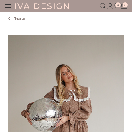
0
0
Платья
БЕРЕМЕННЫМ
КОРМЯЩИМ
БЕЗ СЕКРЕТОВ
МУЖЧИНАМ
ДЕТЯМ
АКСЕССУАРЫ
СЕРТИФИКАТ
АКЦИИ
БЛОГ
ШОУРУМ
+7 495 401 6950