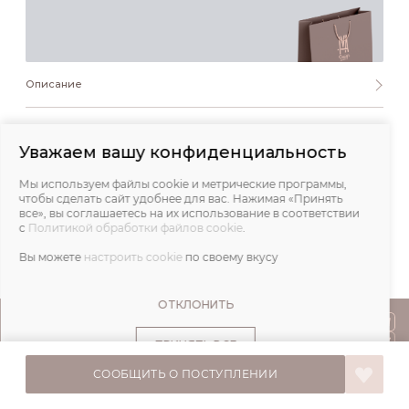
Описание
Состав и уход
Уважаем вашу конфиденциальность
Обмеры
Мы используем файлы cookie и метрические программы,
чтобы сделать сайт удобнее для вас. Нажимая «Принять
все», вы соглашаетесь на их использование в соответствии
Отзывы
с
Политикой обработки файлов cookie
.
Вы можете
настроить cookie
по своему вкусу
ОТКЛОНИТЬ
ПОКУПАТЕЛЯМ
ПРИНЯТЬ ВСЕ
О НАС
СООБЩИТЬ О ПОСТУПЛЕНИИ
© IVA DESIGN,
Все права защищены. 2026