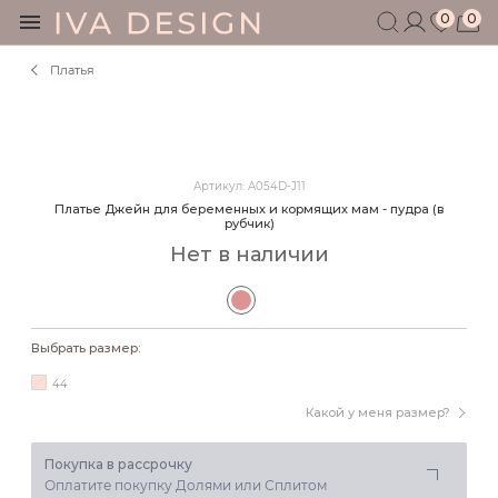
0
0
Платья
БЕРЕМЕННЫМ
КОРМЯЩИМ
БЕЗ СЕКРЕТОВ
МУЖЧИНАМ
Артикул: A054D-J11
ДЕТЯМ
Платье Джейн для беременных и кормящих мам - пудра (в
рубчик)
АКСЕССУАРЫ
Нет в наличии
СЕРТИФИКАТ
АКЦИИ
БЛОГ
Выбрать размер:
ШОУРУМ
+7 495 401 6950
44
Какой у меня размер?
Покупка в рассрочку
Оплатите покупку Долями или Сплитом