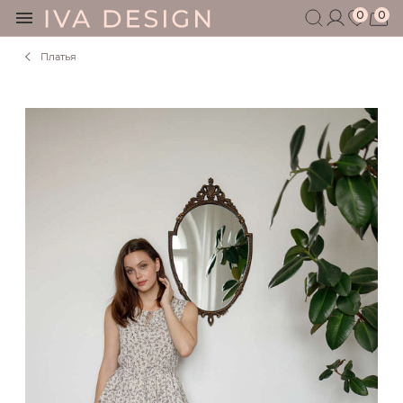
0
0
Платья
БЕРЕМЕННЫМ
КОРМЯЩИМ
БЕЗ СЕКРЕТОВ
МУЖЧИНАМ
ДЕТЯМ
АКСЕССУАРЫ
СЕРТИФИКАТ
АКЦИИ
БЛОГ
ШОУРУМ
+7 495 401 6950