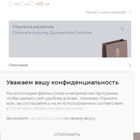
42
44
46
48
Какой у меня размер?
Покупка в рассрочку
Оплатите покупку Долями или Сплитом
Описание
Состав и уход
Уважаем вашу конфиденциальность
Мы используем файлы cookie и метрические программы,
Обмеры
чтобы сделать сайт удобнее для вас. Нажимая «Принять
все», вы соглашаетесь на их использование в соответствии
с
Политикой обработки файлов cookie
.
Отзывы
Вы можете
настроить cookie
по своему вкусу
ОТКЛОНИТЬ
ПОКУПАТЕЛЯМ