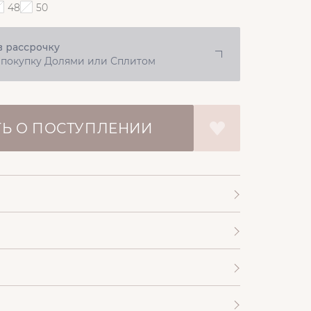
48
50
в рассрочку
 покупку Долями или Сплитом
Ь О ПОСТУПЛЕНИИ