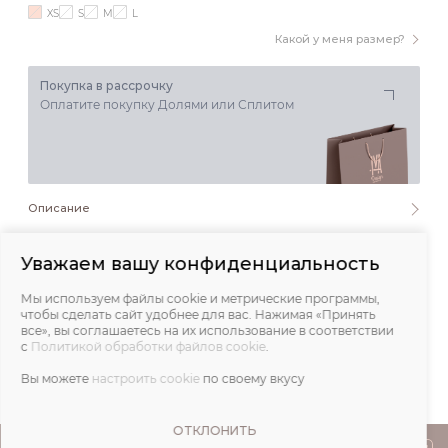
XS
S
M
L
Какой у меня размер?
Покупка в рассрочку
Оплатите покупку Долями или Сплитом
Описание
Состав и уход
Уважаем вашу конфиденциальность
Мы используем файлы cookie и метрические программы,
Обмеры
чтобы сделать сайт удобнее для вас. Нажимая «Принять
все», вы соглашаетесь на их использование в соответствии
с
Политикой обработки файлов cookie
.
Отзывы
Вы можете
настроить cookie
по своему вкусу
ОТКЛОНИТЬ
ПОКУПАТЕЛЯМ