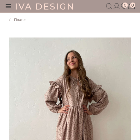
0
0
Платья
БЕРЕМЕННЫМ
КОРМЯЩИМ
БЕЗ СЕКРЕТОВ
МУЖЧИНАМ
ДЕТЯМ
АКСЕССУАРЫ
СЕРТИФИКАТ
АКЦИИ
БЛОГ
ШОУРУМ
+7 495 401 6950