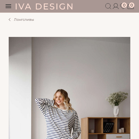
0
0
Лонгсливы
БЕРЕМЕННЫМ
КОРМЯЩИМ
БЕЗ СЕКРЕТОВ
МУЖЧИНАМ
ДЕТЯМ
АКСЕССУАРЫ
СЕРТИФИКАТ
АКЦИИ
БЛОГ
ШОУРУМ
+7 495 401 6950