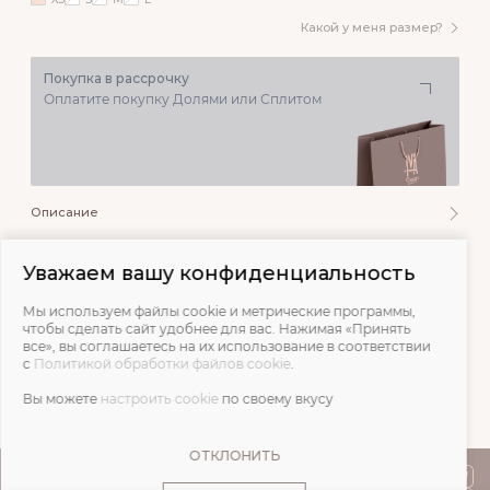
Какой у меня размер?
Покупка в рассрочку
Оплатите покупку Долями или Сплитом
Описание
Состав и уход
Уважаем вашу конфиденциальность
Мы используем файлы cookie и метрические программы,
Обмеры
чтобы сделать сайт удобнее для вас. Нажимая «Принять
все», вы соглашаетесь на их использование в соответствии
с
Политикой обработки файлов cookie
.
Отзывы
Вы можете
настроить cookie
по своему вкусу
ОТКЛОНИТЬ
ПОКУПАТЕЛЯМ