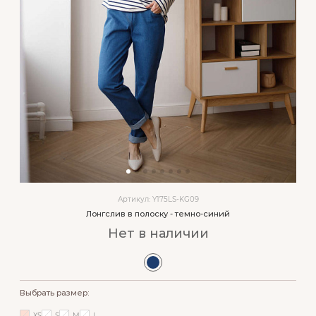
Артикул: Y175LS-KG09
Лонгслив в полоску - темно-синий
Нет в наличии
Выбрать размер:
XS
S
M
L