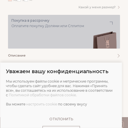
Какой у меня размер?
Покупка в рассрочку
Оплатите покупку Долями или Сплитом
Описание
Состав и уход
Уважаем вашу конфиденциальность
Мы используем файлы cookie и метрические программы,
Обмеры
чтобы сделать сайт удобнее для вас. Нажимая «Принять
все», вы соглашаетесь на их использование в соответствии
с
Политикой обработки файлов cookie
.
Отзывы
Вы можете
настроить cookie
по своему вкусу
ОТКЛОНИТЬ
ПОКУПАТЕЛЯМ