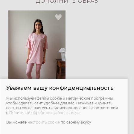
ДОПОЛНИТЕ ОБРАЗ
Уважаем вашу конфиденциальность
Мы используем файлы cookie и метрические программы,
Легинсы с мягким поясом -
чтобы сделать сайт удобнее для вас. Нажимая «Принять
нежно-розовый
все», вы соглашаетесь на их использование в соответствии
с
Политикой обработки файлов cookie
.
1 500 ₽
2 900 ₽
Вы можете
настроить cookie
по своему вкусу