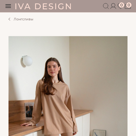
0
0
Лонгсливы
БЕРЕМЕННЫМ
КОРМЯЩИМ
БЕЗ СЕКРЕТОВ
МУЖЧИНАМ
ДЕТЯМ
АКСЕССУАРЫ
СЕРТИФИКАТ
АКЦИИ
БЛОГ
ШОУРУМ
+7 495 401 6950