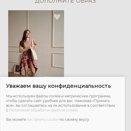
ДОПОЛНИТЕ ОБРАЗ
Уважаем вашу конфиденциальность
Мы используем файлы cookie и метрические программы,
Легинсы с мягким поясом -
чтобы сделать сайт удобнее для вас. Нажимая «Принять
мускат
все», вы соглашаетесь на их использование в соответствии
с
Политикой обработки файлов cookie
.
2 900 ₽
Вы можете
настроить cookie
по своему вкусу