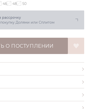
46
48
50
в рассрочку
 покупку Долями или Сплитом
Ь О ПОСТУПЛЕНИИ