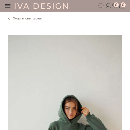
0
0
Худи и свитшоты
БЕРЕМЕННЫМ
КОРМЯЩИМ
БЕЗ СЕКРЕТОВ
МУЖЧИНАМ
ДЕТЯМ
АКСЕССУАРЫ
СЕРТИФИКАТ
АКЦИИ
БЛОГ
ШОУРУМ
+7 495 401 6950