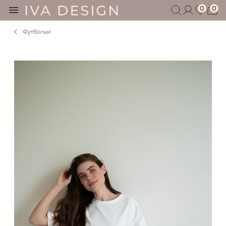
0
0
Футболки
БЕРЕМЕННЫМ
КОРМЯЩИМ
БЕЗ СЕКРЕТОВ
МУЖЧИНАМ
ДЕТЯМ
АКСЕССУАРЫ
СЕРТИФИКАТ
АКЦИИ
БЛОГ
ШОУРУМ
+7 495 401 6950