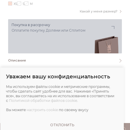
XS
S
M
Какой у меня размер?
Покупка в рассрочку
Оплатите покупку Долями или Сплитом
Описание
Состав и уход
Уважаем вашу конфиденциальность
Мы используем файлы cookie и метрические программы,
Обмеры
чтобы сделать сайт удобнее для вас. Нажимая «Принять
все», вы соглашаетесь на их использование в соответствии
с
Политикой обработки файлов cookie
.
Отзывы
Вы можете
настроить cookie
по своему вкусу
ОТКЛОНИТЬ
ПОКУПАТЕЛЯМ