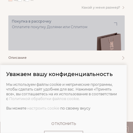
Какой у меня размер?
Покупка в рассрочку
Оплатите покупку Долями или Сплитом
Описание
Состав и уход
Уважаем вашу конфиденциальность
Мы используем файлы cookie и метрические программы,
Обмеры
чтобы сделать сайт удобнее для вас. Нажимая «Принять
все», вы соглашаетесь на их использование в соответствии
с
Политикой обработки файлов cookie
.
Отзывы
Вы можете
настроить cookie
по своему вкусу
ОТКЛОНИТЬ
ПОКУПАТЕЛЯМ