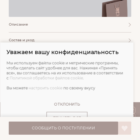
Описание
Состав и уход
Уважаем вашу конфиденциальность
Обмеры
Мы используем файлы cookie и метрические программы,
чтобы сделать сайт удобнее для вас. Нажимая «Принять
Отзывы
все», вы соглашаетесь на их использование в соответствии
с
Политикой обработки файлов cookie
.
Вы можете
настроить cookie
по своему вкусу
ОТКЛОНИТЬ
ПОКУПАТЕЛЯМ
ПРИНЯТЬ ВСЕ
О НАС
СООБЩИТЬ О ПОСТУПЛЕНИИ
© IVA DESIGN,
Все права защищены. 2026