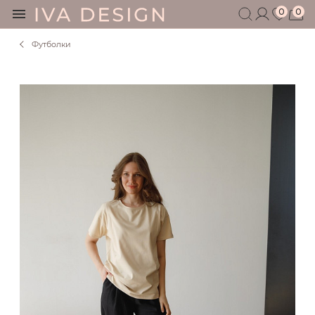
0
0
Футболки
БЕРЕМЕННЫМ
КОРМЯЩИМ
БЕЗ СЕКРЕТОВ
МУЖЧИНАМ
ДЕТЯМ
АКСЕССУАРЫ
СЕРТИФИКАТ
АКЦИИ
БЛОГ
ШОУРУМ
+7 495 401 6950