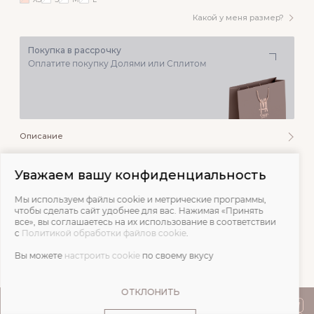
Какой у меня размер?
Покупка в рассрочку
Оплатите покупку Долями или Сплитом
Описание
Состав и уход
Уважаем вашу конфиденциальность
Мы используем файлы cookie и метрические программы,
Обмеры
чтобы сделать сайт удобнее для вас. Нажимая «Принять
все», вы соглашаетесь на их использование в соответствии
с
Политикой обработки файлов cookie
.
Отзывы
Вы можете
настроить cookie
по своему вкусу
ОТКЛОНИТЬ
ПОКУПАТЕЛЯМ