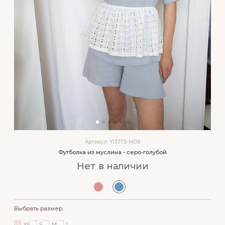
Артикул: Y137TS-M08
Футболка из муслина - серо-голубой
Нет в наличии
Выбрать размер:
XS
S
M
L