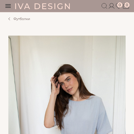
0
0
Футболки
БЕРЕМЕННЫМ
КОРМЯЩИМ
БЕЗ СЕКРЕТОВ
МУЖЧИНАМ
ДЕТЯМ
АКСЕССУАРЫ
СЕРТИФИКАТ
АКЦИИ
БЛОГ
ШОУРУМ
+7 495 401 6950