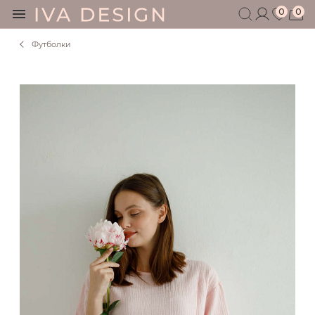
0
0
Футболки
БЕРЕМЕННЫМ
КОРМЯЩИМ
БЕЗ СЕКРЕТОВ
МУЖЧИНАМ
ДЕТЯМ
АКСЕССУАРЫ
СЕРТИФИКАТ
АКЦИИ
БЛОГ
ШОУРУМ
+7 495 401 6950