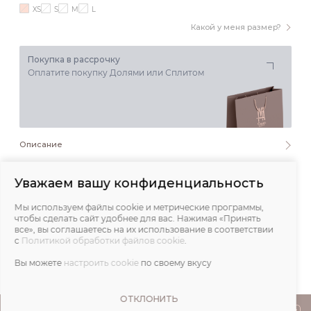
XS
S
M
L
Какой у меня размер?
Покупка в рассрочку
Оплатите покупку Долями или Сплитом
Описание
Состав и уход
Уважаем вашу конфиденциальность
Мы используем файлы cookie и метрические программы,
Обмеры
чтобы сделать сайт удобнее для вас. Нажимая «Принять
все», вы соглашаетесь на их использование в соответствии
с
Политикой обработки файлов cookie
.
Отзывы
Вы можете
настроить cookie
по своему вкусу
ОТКЛОНИТЬ
ПОКУПАТЕЛЯМ