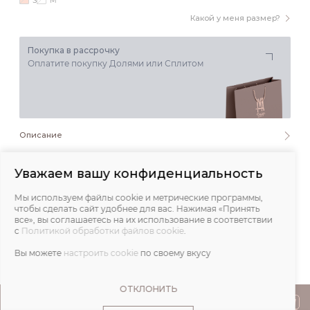
S
M
Какой у меня размер?
Покупка в рассрочку
Оплатите покупку Долями или Сплитом
Описание
Состав и уход
Уважаем вашу конфиденциальность
Мы используем файлы cookie и метрические программы,
Обмеры
чтобы сделать сайт удобнее для вас. Нажимая «Принять
все», вы соглашаетесь на их использование в соответствии
с
Политикой обработки файлов cookie
.
Отзывы
Вы можете
настроить cookie
по своему вкусу
ОТКЛОНИТЬ
ПОКУПАТЕЛЯМ