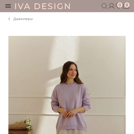
0
0
Джемперы
БЕРЕМЕННЫМ
КОРМЯЩИМ
БЕЗ СЕКРЕТОВ
МУЖЧИНАМ
ДЕТЯМ
АКСЕССУАРЫ
СЕРТИФИКАТ
АКЦИИ
БЛОГ
ШОУРУМ
+7 495 401 6950