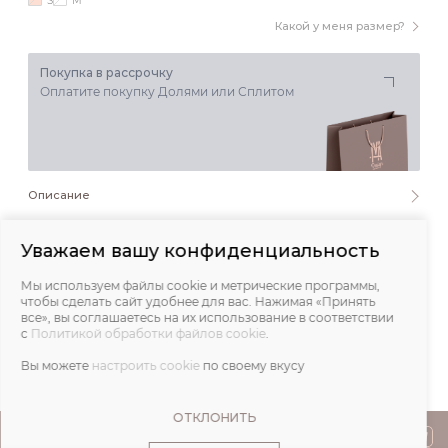
S
M
Какой у меня размер?
Покупка в рассрочку
Оплатите покупку Долями или Сплитом
Описание
Состав и уход
Уважаем вашу конфиденциальность
Мы используем файлы cookie и метрические программы,
Обмеры
чтобы сделать сайт удобнее для вас. Нажимая «Принять
все», вы соглашаетесь на их использование в соответствии
с
Политикой обработки файлов cookie
.
Отзывы
Вы можете
настроить cookie
по своему вкусу
ОТКЛОНИТЬ
ПОКУПАТЕЛЯМ