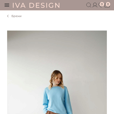
0
0
Брюки
БЕРЕМЕННЫМ
КОРМЯЩИМ
БЕЗ СЕКРЕТОВ
МУЖЧИНАМ
ДЕТЯМ
АКСЕССУАРЫ
СЕРТИФИКАТ
АКЦИИ
БЛОГ
ШОУРУМ
+7 495 401 6950